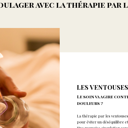
ulager avec la thérapie par 
LES VENTOUSE
Le soin va agire cont
douleurs ?
La thérapie par les ventouses 
pour éviter un déséquilibre e
Une mauvaise circulation san