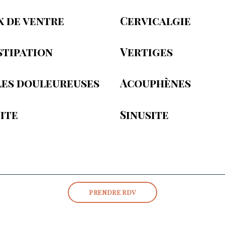
 de ventre
Cervicalgie
tipation
Vertiges
es douleureuses
Acouphènes
ite
Sinusite
PRENDRE RDV