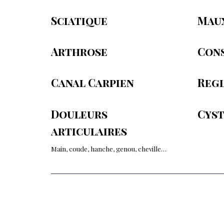
Sciatique
Maux
Arthrose
Cons
Canal Carpien
Regl
Douleurs
Cyst
articulaires
Main, coude, hanche, genou, cheville…