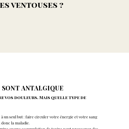
les ventouses ?
S SONT ANTALGIQUE
re vos douleurs. Mais quelle type de
à un seul but : faire circuler votre énergie et votre sang
t donc la maladie.
guine ou une accumulation de toxine peut provoquer des