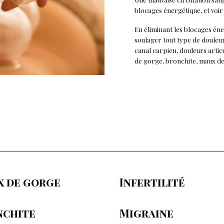
blocages énergétique, et vo
En éliminant les blocages éne
soulager tout type de douleurs
canal carpien, douleurs artic
de gorge, bronchite, maux de
x de gorge
Infertilité
nchite
Migraine